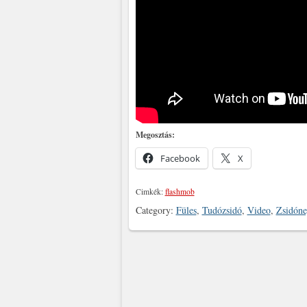
Megosztás:
Facebook
X
Cimkék:
flashmob
Category:
Füles
,
Tudózsidó
,
Video
,
Zsidón