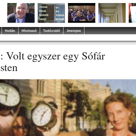
Hollán
Hírolvasó
Tudózsidó
Jewisjew
: Volt egyszer egy Sófár
sten