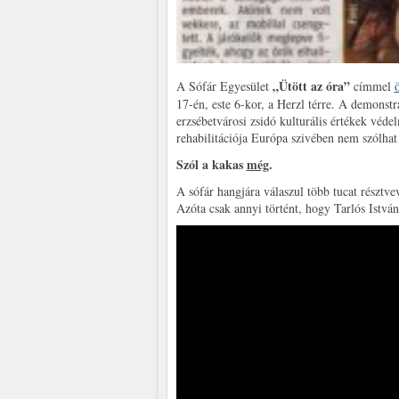
„Ütött az óra”
A Sófár Egyesület
címmel
17-én, este 6-kor, a Herzl térre. A demonstr
erzsébetvárosi zsidó kulturális értékek véd
rehabilitációja Európa szivében nem szólhat 
Szól a kakas
még
.
A sófár hangjára válaszul több tucat résztve
Azóta csak annyi történt, hogy Tarlós István