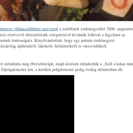
ötperces villámcsődületet szervezett
a zsidóbarát zsidónegyedért 2006. augusztu
áció résztvevői ébresztőóráik csörgetésével kívánták felhívni a figyelmet az
elmének fontosságára. Kinyilvánítottuk, hogy egy patinás zsidónegyed
kizárólag épületekről, lakókról, befektetőkről és városvédőkről.
vő szólaltatta meg ébresztőóráját, majd közösen elénekeltük a „Szól a kakas már
 főpolgármester lett, a kerületi polgármester pedig évekig előzetesben ült.