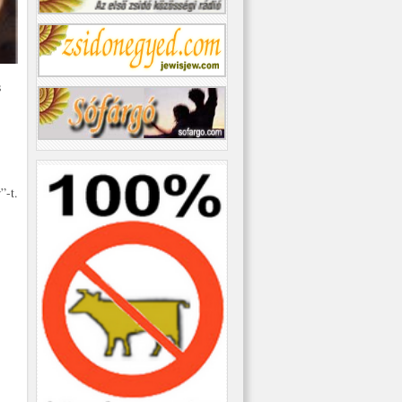
s
”-t.