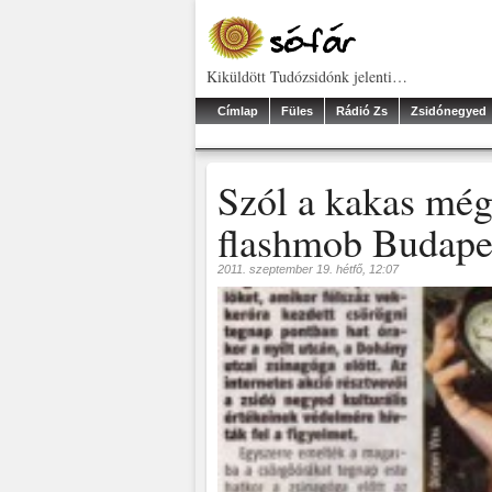
Kiküldött Tudózsidónk jelenti…
Címlap
Füles
Rádió Zs
Zsidónegyed
Szól a kakas még
flashmob Budape
2011. szeptember 19. hétfő, 12:07