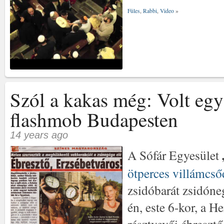
Füles
,
Rabbi
,
Video
»
Szól a kakas még: Volt egy
flashmob Budapesten
14 years ago
A Sófár Egyesület
ötperces villámcsőd
zsidóbarát zsidóne
én, este 6-kor, a H
résztvevői ébresztő