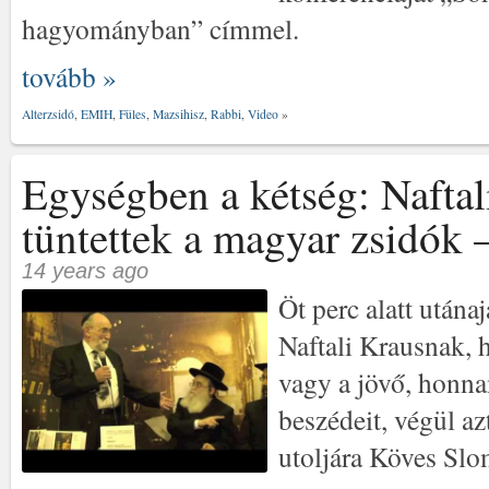
hagyományban” címmel.
tovább »
Alterzsidó
,
EMIH
,
Füles
,
Mazsihisz
,
Rabbi
,
Video
»
Egységben a kétség: Naftal
tüntettek a magyar zsidók 
14 years ago
Öt perc alatt utána
Naftali Krausnak, 
vagy a jövő, honna
beszédeit, végül azt
utoljára Köves Sl