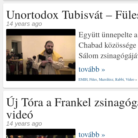
Unortodox Tubisvát – Füle
14 years ago
Együtt ünnepelte a
Chabad közössége 
Sálom zsinagógájáva
tovább »
EMIH
,
Füles
,
Mazsihisz
,
Rabbi
,
Video
»
Új Tóra a Frankel zsinagóg
videó
14 years ago
tovább »