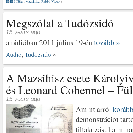
EMIH
,
Füles
,
Mazsihisz
,
Rabbi
,
Video
»
Megszólal a Tudózsidó
15 years ago
a rádióban 2011 július 19-én
tovább »
Audió
,
Tudózsidó
»
A Mazsihisz esete Károlyiv
és Leonard Cohennel – Fül
15 years ago
Amint arról
koráb
demonstrációt tart
tiltakozásul a min