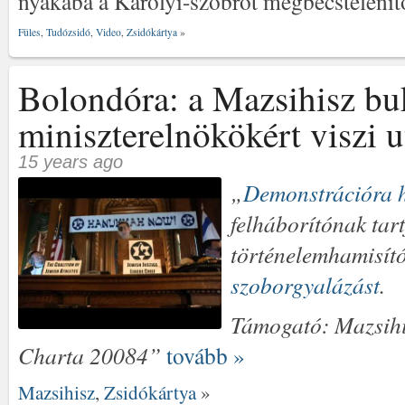
nyakába a Károlyi-szobrot megbecstelenít
Füles
,
Tudózsidó
,
Video
,
Zsidókártya
»
Bolondóra: a Mazsihisz bu
miniszterelnökökért viszi u
15 years ago
„
Demonstrációra h
felháborítónak tart
történelemhamisító
szoborgyalázást
.
Támogató: Mazsih
Charta 2008
4
”
tovább »
Mazsihisz
,
Zsidókártya
»