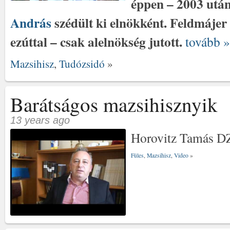
éppen – 2003 utá
András
szédült ki elnökként. Feldmájer
ezúttal – csak alelnökség jutott.
tovább »
Mazsihisz
,
Tudózsidó
»
Barátságos mazsihisznyik
13 years ago
Horovitz Tamás DZ
Füles
,
Mazsihisz
,
Video
»