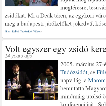
megtérésre, tesuvára – תשובה-ra h
zsidókat. Mi a Deák téren, az egykori vár
meg a budapesti járókelőket jókedvű, kós
Füles
,
Rabbi
,
Tudózsidó
,
Video
»
Volt egyszer egy zsidó kere
14 years ago
2005. március 27-
Tudózsidót
, se
Fül
napvilág, a
Marom 
bemutatta Magyaror
mindmáig utolsó ös
konferenciáját „So