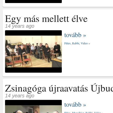
Egy más mellett élve
14 years ago
tovább »
Füles
,
Rabbi
,
Video
»
Zsinagóga újraavatás Újbu
14 years ago
tovább »
Füles
,
Mazsihisz
,
Rabbi
,
Video
»