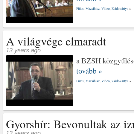
Füles
,
Mazsihisz
,
Video
,
Zsidókártya
»
A világvége elmaradt
13 years ago
a BZSH közgyűlésé
tovább »
Füles
,
Mazsihisz
,
Video
,
Zsidókártya
»
Gyorshír: Bevonultak az iz
13 years ago