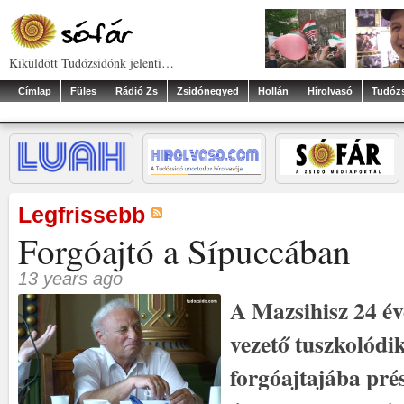
Kiküldött Tudózsidónk jelenti…
Címlap
Füles
Rádió Zs
Zsidónegyed
Hollán
Hírolvasó
Tudóz
Legfrissebb
Forgóajtó a Sípuccában
13 years ago
A Mazsihisz 24 év
vezető tuszkolódi
forgóajtajába pré