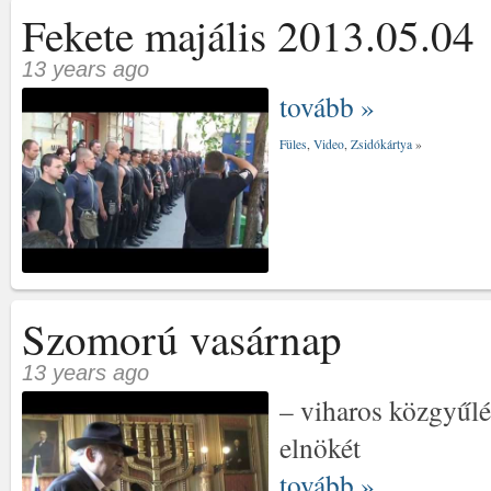
Fekete majális 2013.05.04
13 years ago
tovább »
Füles
,
Video
,
Zsidókártya
»
Szomorú vasárnap
13 years ago
– viharos közgyűlé
elnökét
tovább »