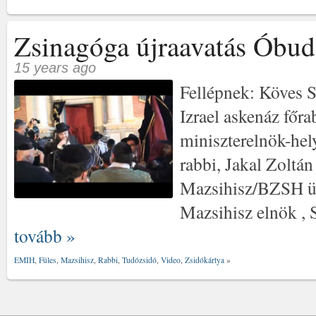
Zsinagóga újraavatás Óbud
15 years ago
Fellépnek: Köves 
Izrael askenáz főra
miniszterelnök-hel
rabbi, Jakal Zoltán
Mazsihisz/BZSH üg
Mazsihisz elnök , 
tovább »
EMIH
,
Füles
,
Mazsihisz
,
Rabbi
,
Tudózsidó
,
Video
,
Zsidókártya
»