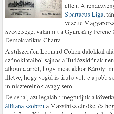
ellen. A rendezvén
Spartacus Liga
, tá
vezette Magyarors
Szövetsége, valamint a Gyurcsány Ferenc á
Demokratikus Charta.
A stílszerűen Leonard Cohen dalokkal alá
szónoklataiból sajnos a Tudózsidónak nem
alkotnia arról, hogy most akkor Károlyi mi
illetve, hogy végül is áruló volt-e a jobb 
miniszterelnök avagy sem.
De sebaj, azt legalább megtudjuk a követ
állítana szobrot
a Mazsihisz elnöke, és ho