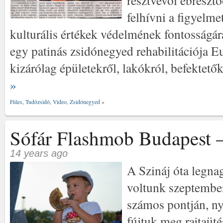
felhívni a figyelme
kulturális értékek védelmének fontosságár
egy patinás zsidónegyed rehabilitációja 
kizárólag épületekről, lakókról, befektető
»
Füles
,
Tudózsidó
,
Video
,
Zsidónegyed
»
Sófár Flashmob Budapest –
14 years ago
A Szináj óta legna
voltunk szeptember
számos pontján, ny
fújtuk meg rajtaüt