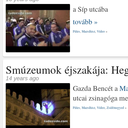
a Síp utcába
tovább »
Füles
,
Mazsihisz
,
Video
»
Smúzeumok éjszakája: Heg
14 years ago
Gazda Bencét a
Ma
utcai zsinagóga me
Füles
,
Mazsihisz
,
Video
,
Zsidónegyed
»