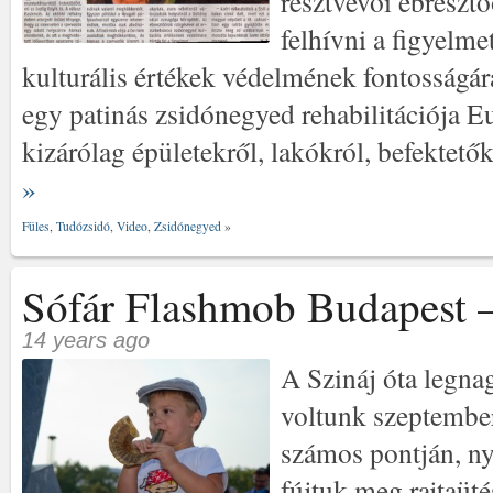
résztvevői ébresztő
felhívni a figyelme
kulturális értékek védelmének fontosságár
egy patinás zsidónegyed rehabilitációja 
kizárólag épületekről, lakókról, befektető
»
Füles
,
Tudózsidó
,
Video
,
Zsidónegyed
»
Sófár Flashmob Budapest –
14 years ago
A Szináj óta legna
voltunk szeptember
számos pontján, ny
fújtuk meg rajtaüt