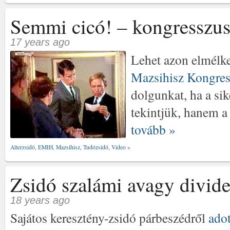
Semmi cicó! – kongresszus
17 years ago
Lehet azon elmélke
Mazsihisz Kongres
dolgunkat, ha a s
tekintjük, hanem a
tovább »
Alterzsidó
,
EMIH
,
Mazsihisz
,
Tudózsidó
,
Video
»
Zsidó szalámi avagy divide
18 years ago
Sajátos keresztény-zsidó párbeszédről
adot