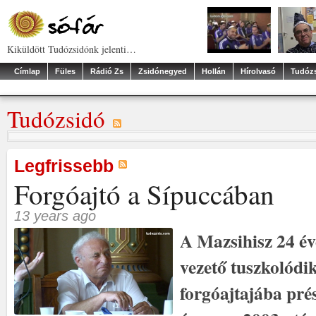
Kiküldött Tudózsidónk jelenti…
Címlap
Füles
Rádió Zs
Zsidónegyed
Hollán
Hírolvasó
Tudóz
Tudózsidó
Legfrissebb
Forgóajtó a Sípuccában
13 years ago
A Mazsihisz 24 év
vezető tuszkolódi
forgóajtajába pré