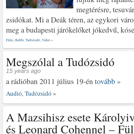
megtérésre, tesuvára – תשובה-ra h
zsidókat. Mi a Deák téren, az egykori vár
meg a budapesti járókelőket jókedvű, kós
Füles
,
Rabbi
,
Tudózsidó
,
Video
»
Megszólal a Tudózsidó
15 years ago
a rádióban 2011 július 19-én
tovább »
Audió
,
Tudózsidó
»
A Mazsihisz esete Károlyiv
és Leonard Cohennel – Fül