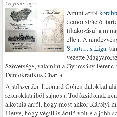
15 years ago
Amint arról
koráb
demonstrációt tart
tiltakozásul a min
ellen. A rendezvén
Spartacus Liga
, tá
vezette Magyarors
Szövetsége, valamint a Gyurcsány Ferenc á
Demokratikus Charta.
A stílszerűen Leonard Cohen dalokkal alá
szónoklataiból sajnos a Tudózsidónak nem
alkotnia arról, hogy most akkor Károlyi mi
illetve, hogy végül is áruló volt-e a jobb 