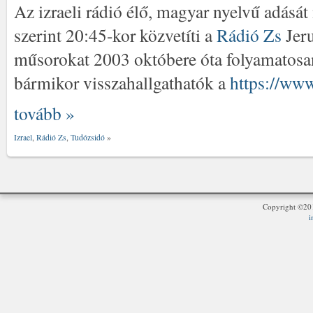
Az izraeli rádió élő, magyar nyelvű adásá
szerint 20:45-kor közvetíti a
Rádió Zs
Jeru
műsorokat 2003 októbere óta folyamatosan
bármikor visszahallgathatók a
https://www
tovább »
Izrael
,
Rádió Zs
,
Tudózsidó
»
Copyright ©2
i