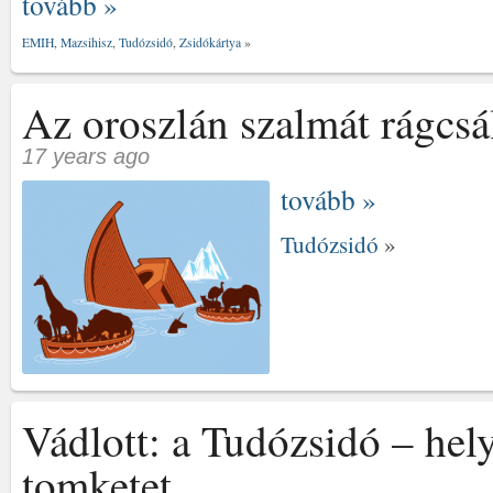
tovább »
EMIH
,
Mazsihisz
,
Tudózsidó
,
Zsidókártya
»
Az oroszlán szalmát rágcsá
17 years ago
tovább »
Tudózsidó
»
Vádlott: a Tudózsidó – he
tomketet