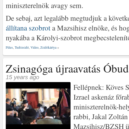
miniszterelnök avagy sem.
De sebaj, azt legalább megtudjuk a követ
állítana szobrot
a Mazsihisz elnöke, és ho
nyakába a Károlyi-szobrot megbecstelenít
Füles
,
Tudózsidó
,
Video
,
Zsidókártya
»
Zsinagóga újraavatás Óbud
15 years ago
Fellépnek: Köves 
Izrael askenáz főra
miniszterelnök-hel
rabbi, Jakal Zoltán
Mazsihisz/BZSH üg