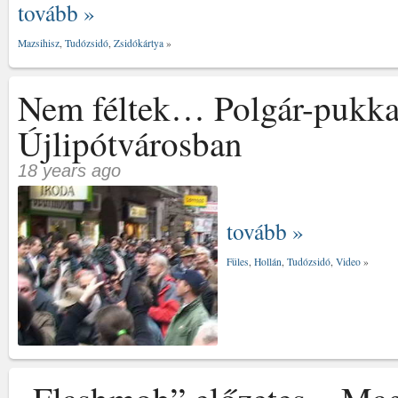
tovább »
Mazsihisz
,
Tudózsidó
,
Zsidókártya
»
Nem féltek… Polgár-pukka
Újlipótvárosban
18 years ago
tovább »
Füles
,
Hollán
,
Tudózsidó
,
Video
»