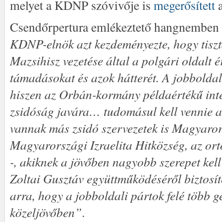
melyet a KDNP szóvivője is
megerősített
a
Csendőrpertura emlékeztető hangnemben
KDNP-elnök azt kezdeményezte, hogy tiszt
Mazsihisz vezetése által a polgári oldalt 
támadásokat és azok hátterét. A jobboldal
hiszen az Orbán-kormány példaértékű int
zsidóság javára… tudomásul kell vennie a
vannak más zsidó szervezetek is Magyaro
Magyarországi Izraelita Hitközség, az ort
-, akiknek a jövőben nagyobb szerepet ke
Zoltai Gusztáv együttműködéséről biztosítot
arra, hogy a jobboldali pártok felé több ge
közeljövőben”
.