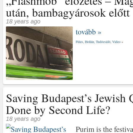
„Flashmob” előzetes – Mag
után, bambagyárosok előtt
18 years ago
tovább »
Füles
,
Hollán
,
Tudózsidó
,
Video
»
Saving Budapest’s Jewish Q
Done by Second Life?
18 years ago
Purim is the festi