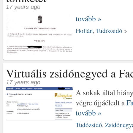
17 years ago
tovább »
Hollán
,
Tudózsidó
»
Virtuális zsidónegyed a F
17 years ago
A sokak által hián
végre újjáéledt a
F
tovább »
Tudózsidó
,
Zsidónegy