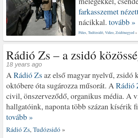
melegekkel, csende
farkasszemet nézet
nácikkal.
tovább »
Füles
,
Tudózsidó
,
Video
,
Zsidónegyed
»
Rádió Zs – a zsidó közössé
18 years ago
A
Rádió Zs
az első magyar nyelvű, zsidó 
októbere óta sugározza műsorát. A
Rádió 
civil, önszerveződő, organikus média. A 
hallgatóink, naponta több százan kísérik 
tovább »
Rádió Zs
,
Tudózsidó
»