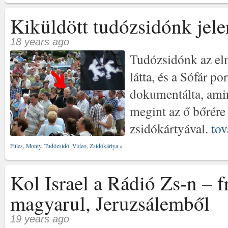
Kiküldött tudózsidónk jelen
18 years ago
Tudózsidónk az el
látta, és a Sófár po
dokumentálta, amin
megint az ő bőrére
zsidókártyával.
tov
Füles
,
Monty
,
Tudózsidó
,
Video
,
Zsidókártya
»
Kol Israel a Rádió Zs-n – f
magyarul, Jeruzsálemből
19 years ago