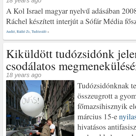
18 years ago
A Kol Israel magyar nyelvű adásában 200
Ráchel készített interjút a Sófár Média fős
Audió
,
Rádió Zs
,
Tudózsidó
»
Kiküldött tudózsidónk jele
csodálatos megmenekülésé
18 years ago
Tudózsidónknak te
összeugrott a gyom
főmazsihisznyik elő
március 15-e
nyila
hivatásos antifasis