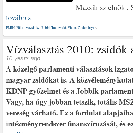
Mazsihisz elnök , 
tovább »
EMIH
,
Füles
,
Mazsihisz
,
Rabbi
,
Tudózsidó
,
Video
,
Zsidókártya
»
Vízválasztás 2010: zsidók 
16 years ago
A közelgő parlamenti választások izgatot
magyar zsidókat is. A közvéleménykutat
KDNP győzelmet és a Jobbik parlamentb
Vagy, ha úgy jobban tetszik, totális MS
vereség várható. Ez a fordulat alapjaiba
intézményrendszer finanszírozását, és ez