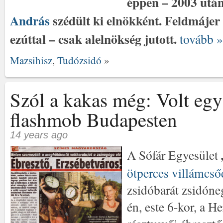
éppen – 2003 utá
András
szédült ki elnökként. Feldmájer
ezúttal – csak alelnökség jutott.
tovább »
Mazsihisz
,
Tudózsidó
»
Szól a kakas még: Volt egy
flashmob Budapesten
14 years ago
A Sófár Egyesület
ötperces villámcsőd
zsidóbarát zsidóne
én, este 6-kor, a H