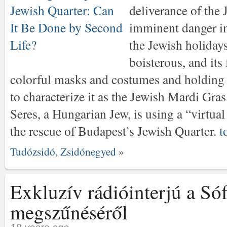
deliverance of the
imminent danger in
the Jewish holiday
boisterous, and its
colorful masks and costumes and holding 
to characterize it as the Jewish Mardi Gra
Seres, a Hungarian Jew, is using a “virtua
the rescue of Budapest’s Jewish Quarter.
t
Tudózsidó
,
Zsidónegyed
»
Exkluzív rádióinterjú a Só
megszűnéséről