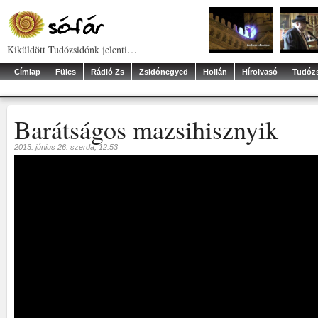
Kiküldött Tudózsidónk jelenti…
Címlap
Füles
Rádió Zs
Zsidónegyed
Hollán
Hírolvasó
Tudóz
Barátságos mazsihisznyik
2013. június 26. szerda, 12:53