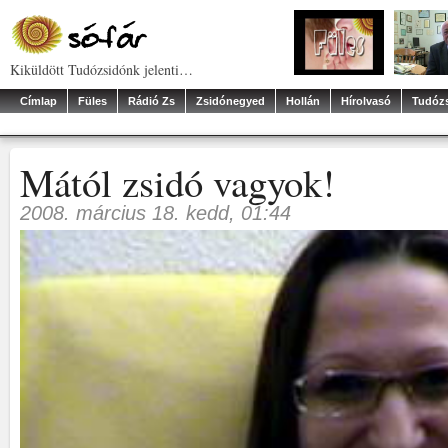
Kiküldött Tudózsidónk jelenti…
Címlap
Füles
Rádió Zs
Zsidónegyed
Hollán
Hírolvasó
Tudóz
Mától zsidó vagyok!
2008. március 18. kedd, 01:44