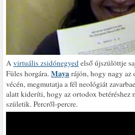
A
virtuális zsidónegyed
első újszülöttje s
Maya
Füles horgára.
rájön, hogy nagy az o
vécén, megmutatja a fél neológiát zavarbaej
alatt kideríti, hogy az ortodox betéréshez 
születik. Percről-percre.