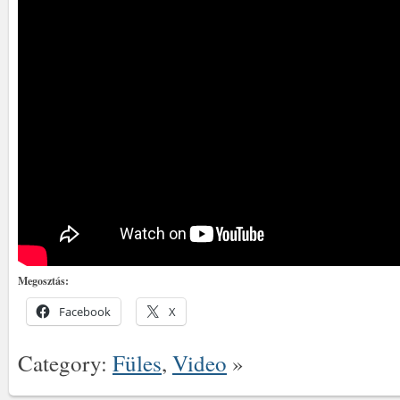
Megosztás:
Facebook
X
Category:
Füles
,
Video
»