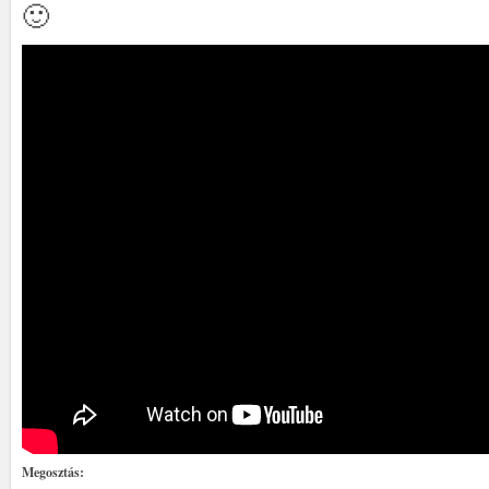
🙂
Megosztás: