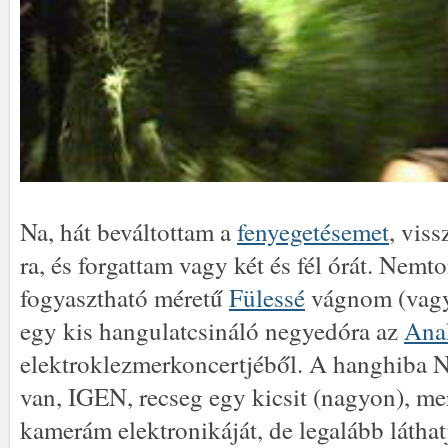
Na, hát beváltottam a
fenyegetésemet
, vis
ra, és forgattam vagy két és fél órát. Nemt
fogyasztható méretű
Fülessé
vágnom (vagy k
egy kis hangulatcsináló negyedóra az
Anak
elektroklezmerkoncertjéből. A hanghiba
van, IGEN, recseg egy kicsit (nagyon), mer
kamerám elektronikáját, de legalább látha