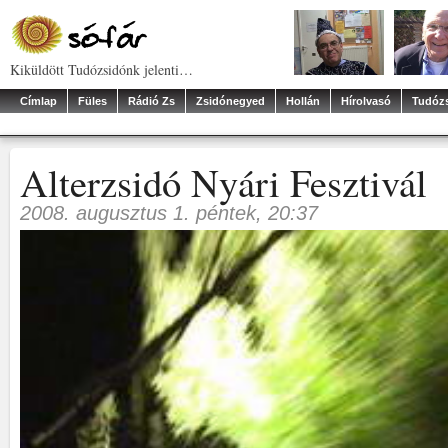
Kiküldött Tudózsidónk jelenti…
Címlap
Füles
Rádió Zs
Zsidónegyed
Hollán
Hírolvasó
Tudóz
Alterzsidó Nyári Fesztivál
2008. augusztus 1. péntek, 20:37