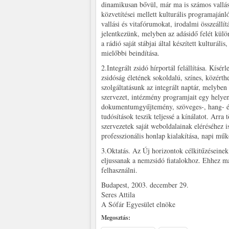
dinamikusan bővül, már ma is számos vallási,
közvetítései mellett kulturális programajánl
vallási és vitafórumokat, irodalmi összeáll
jelentkezünk, melyben az adásidő felét külö
a rádió saját stábjai által készített kulturáli
mielőbbi beindítása.
2.Integrált zsidó hírportál felállítása. Kísé
zsidóság életének sokoldalú, színes, közérth
szolgáltatásunk az integrált naptár, melyb
szervezet, intézmény programjait egy helyen 
dokumentumgyűjtemény, szöveges-, hang- és v
tudósítások teszik teljessé a kínálatot. Arr
szervezetek saját weboldalainak eléréséhez is
professzionális honlap kialakítása, napi műk
3.Oktatás. Az Új horizontok célkitűzéseinek
eljussanak a nemzsidó fiatalokhoz. Ehhez m
felhasználni.
Budapest, 2003. december 29.
Seres Attila
A Sófár Egyesület elnöke
Megosztás: