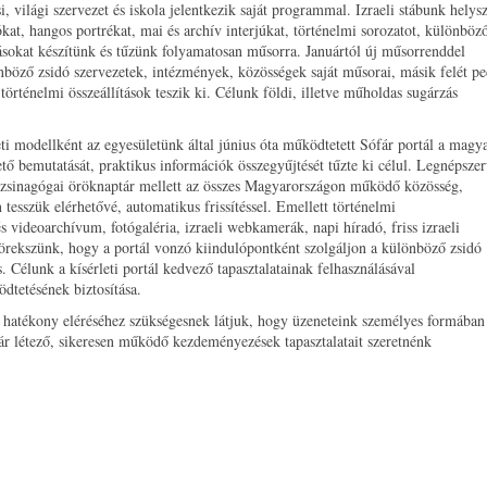
 világi szervezet és iskola jelentkezik saját programmal. Izraeli stábunk helysz
ókat, hangos portrékat, mai és archív interjúkat, történelmi sorozatot, különböz
ításokat készítünk és tűzünk folyamatosan műsorra. Januártól új műsorrenddel
nböző zsidó szervezetek, intézmények, közösségek saját műsorai, másik felét pe
s, történelmi összeállítások teszik ki. Célunk földi, illetve műholdas sugárzás
rleti modellként az egyesületünk által június óta működtetett Sófár portál a magy
ető bemutatását, praktikus információk összegyűjtését tűzte ki célul. Legnépsze
en zsinagógai öröknaptár mellett az összes Magyarországon működő közösség,
tesszük elérhetővé, automatikus frissítéssel. Emellett történelmi
ideoarchívum, fotógaléria, izraeli webkamerák, napi híradó, friss izraeli
a törekszünk, hogy a portál vonzó kiindulópontként szolgáljon a különböző zsidó
. Célunk a kísérleti portál kedvező tapasztalatainak felhasználásával
ödtetésének biztosítása.
 hatékony eléréséhez szükségesnek látjuk, hogy üzeneteink személyes formában 
ár létező, sikeresen működő kezdeményezések tapasztalatait szeretnénk