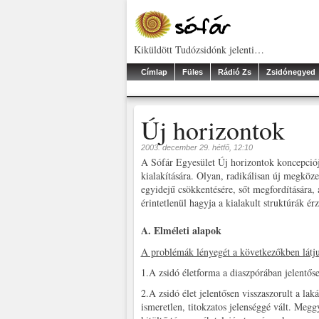
Kiküldött Tudózsidónk jelenti…
Címlap
Füles
Rádió Zs
Zsidónegyed
Új horizontok
2003. december 29. hétfő, 12:10
A Sófár Egyesület Új horizontok koncepciója 
kialakítására. Olyan, radikálisan új megköze
egyidejű csökkentésére, sőt megfordítására, 
érintetlenül hagyja a kialakult struktúrák ér
A. Elméleti alapok
A problémák lényegét a következőkben látj
1.A zsidó életforma a diaszpórában jelentős
2.A zsidó élet jelentősen visszaszorult a la
ismeretlen, titokzatos jelenséggé vált. Meg