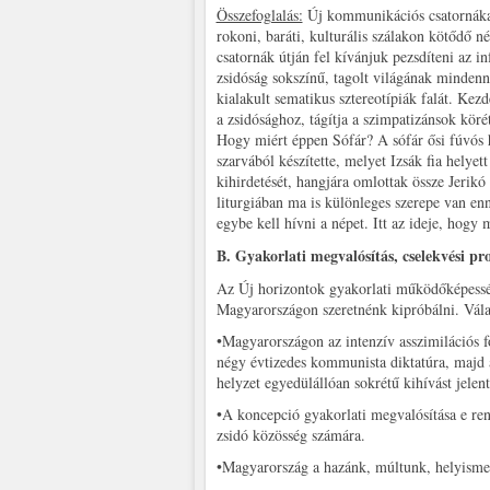
Összefoglalás:
Új kommunikációs csatornákat 
rokoni, baráti, kulturális szálakon kötődő 
csatornák útján fel kívánjuk pezsdíteni az i
zsidóság sokszínű, tagolt világának mindenna
kialakult sematikus sztereotípiák falát. Kez
a zsidósághoz, tágítja a szimpatizánsok körét
Hogy miért éppen Sófár? A sófár ősi fúvós 
szarvából készítette, melyet Izsák fia helyet
kihirdetését, hangjára omlottak össze Jerikó f
liturgiában ma is különleges szerepe van en
egybe kell hívni a népet. Itt az ideje, hogy 
B. Gyakorlati megvalósítás, cselekvési p
Az Új horizontok gyakorlati működőképesség
Magyarországon szeretnénk kipróbálni. Vála
•Magyarországon az intenzív asszimilációs f
négy évtizedes kommunista diktatúra, majd az
helyzet egyedülállóan sokrétű kihívást jelen
•A koncepció gyakorlati megvalósítása e re
zsidó közösség számára.
•Magyarország a hazánk, múltunk, helyisme