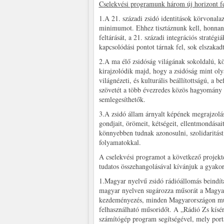
Cselekvési programunk három új horizont fel
1.A 21. századi zsidó identitások körvonala
minimumot. Ehhez tisztáznunk kell, honnan j
feltárását, a 21. századi integrációs straté
kapcsolódási pontot tárnak fel, sok elszakad
2.A ma élő zsidóság világának sokoldalú, k
kirajzolódik majd, hogy a zsidóság mint ol
világnézeti, és kulturális beállítottságú, a
szövetét a több évezredes közös hagyomány a
semlegesíthetők.
3.A zsidó állam árnyalt képének megrajzolá
gondjait, örömeit, kétségeit, ellentmondása
könnyebben tudnak azonosulni, szolidaritást 
folyamatokkal.
A cselekvési programot a következő projekt
tudatos összehangolásával kívánjuk a gyakor
1.Magyar nyelvű zsidó rádióállomás beindítás
magyar nyelven sugározza műsorát a Magyar 
kezdeményezés, minden Magyarországon műkö
felhasználható műsoridőt. A „Rádió Zs kísér
számítógép program segítségével, mely portá