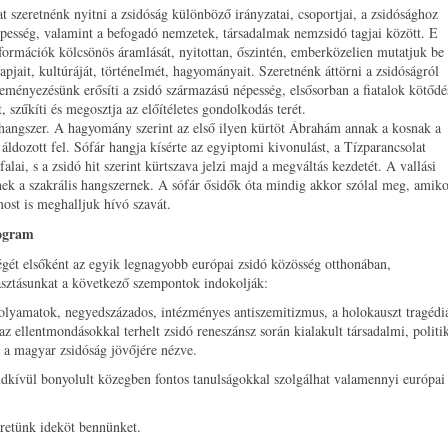
szeretnénk nyitni a zsidóság különböző irányzatai, csoportjai, a zsidósághoz
népesség, valamint a befogadó nemzetek, társadalmak nemzsidó tagjai között. E
nformációk kölcsönös áramlását, nyitottan, őszintén, emberközelien mutatjuk be 
pjait, kultúráját, történelmét, hagyományait. Szeretnénk áttörni a zsidóságról
deményezésünk erősíti a zsidó származású népesség, elsősorban a fiatalok kötődé
, szűkíti és megosztja az előítéletes gondolkodás terét.
hangszer. A hagyomány szerint az első ilyen kürtöt Ábrahám annak a kosnak a
t áldozott fel. Sófár hangja kísérte az egyiptomi kivonulást, a Tízparancsolat
alai, s a zsidó hit szerint kürtszava jelzi majd a megváltás kezdetét. A vallási
nek a szakrális hangszernek. A sófár ősidők óta mindig akkor szólal meg, amiko
most is meghalljuk hívó szavát.
rogram
ét elsőként az egyik legnagyobb európai zsidó közösség otthonában,
sztásunkat a következő szempontok indokolják:
olyamatok, negyedszázados, intézményes antiszemitizmus, a holokauszt tragédiá
 ellentmondásokkal terhelt zsidó reneszánsz során kialakult társadalmi, politi
t a magyar zsidóság jövőjére nézve.
ndkívül bonyolult közegben fontos tanulságokkal szolgálhat valamennyi európai
retünk ideköt bennünket.