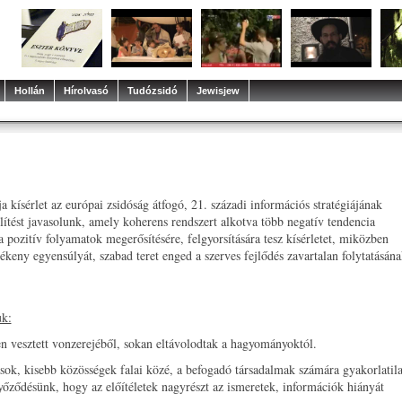
Hollán
Hírolvasó
Tudózsidó
Jewisjew
kísérlet az európai zsidóság átfogó, 21. századi információs stratégiájának
lítést javasolunk, amely koherens rendszert alkotva több negatív tendencia
a pozitív folyamatok megerősítésére, felgyorsítására tesz kísérletet, miközben
zékeny egyensúlyát, szabad teret enged a szerves fejlődés zavartalan folytatásána
uk:
en vesztett vonzerejéből, sokan eltávolodtak a hagyományoktól.
kások, kisebb közösségek falai közé, a befogadó társadalmak számára gyakorlatil
győződésünk, hogy az előítéletek nagyrészt az ismeretek, információk hiányát