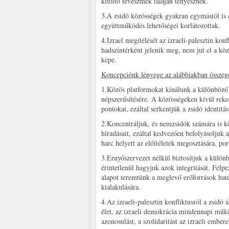
kitöltő téveszmék talaján tenyésznek.
3.A zsidó közösségek gyakran egymástól is e
együttműködés lehetőségei korlátozottak.
4.Izrael megítélését az izraeli-palesztin ko
hadszíntérként jelenik meg, nem jut el a k
képe.
Koncepciónk lényege az alábbiakban összeg
1.Közös platformokat kínálunk a különböző 
népszerűsítésére. A közösségeken kívül reke
pontokat, ezáltal serkentjük a zsidó identitás
2.Koncentráljuk, és nemzsidók számára is kö
híradásait, ezáltal kedvezően befolyásoljuk a
harc helyett az előítéletek megosztására, por
3.Ernyőszervezet nélkül biztosítjuk a külö
érintetlenül hagyjuk azok integritását. Felp
alapot teremtünk a meglevő erőforrások ha
kialakulására.
4.Az izraeli-palesztin konfliktusról a zsidó 
élet, az izraeli demokrácia mindennapi műkö
azonosulást, a szolidaritást az izraeli ember