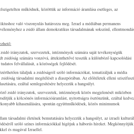
lszigetelten működnek, közöttük az információ áramlása esetleges, az
nfliktushoz való viszonyulás határozza meg. Izrael a médiában permanens
özvéleményhez a zsidó állam demokratikus társadalmának sokszínű, ellentmondá
ezhető:
zsidó irányzatok, szervezetek, intézmények számára saját tevékenységük
dt zsidóság számára vonzóvá, áttekinthetővé tesszük a különböző kapcsolódási
 tudatos felvállalását, a közösségek fejlődését.
zérthetően tálaljuk a zsidóságról szóló információkat, tematizáljuk a média
 zsidóság társadalmi megítélését a diaszpórában. Az előítéletek elleni sziszifusz
lasztására, ezáltal semlegesítésére helyezzük a hangsúlyt.
nböző zsidó irányzatok, szervezetek, intézmények közös megjelenését miközben
ezsdítjük a kölcsönös információáramlást, nyitottságra ösztönzünk, ezáltal kedve
tékonyabb kihasználására, spontán együttműködések, közös minimumok
állam társadalmi életének bemutatására helyezzük a hangsúlyt, az izraeli kulturál
déséről szóló színes információkkal higítjuk a háborús híreket. Megkönnyítjük
ekkel és magával Izraellel.