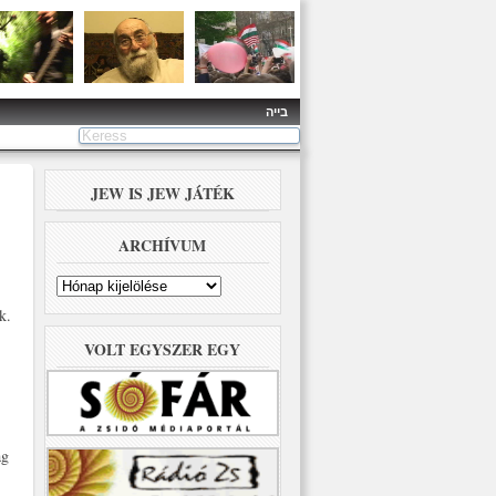
בייה
JEW IS JEW JÁTÉK
ARCHÍVUM
Archívum
k.
VOLT EGYSZER EGY
ag