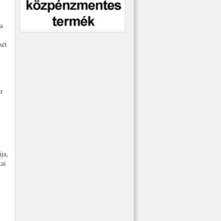
a
sét
r
ja,
kai