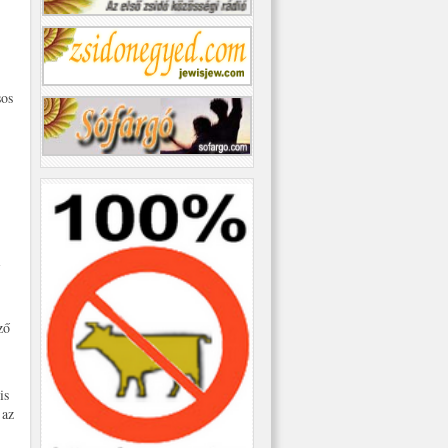
sos
i
ző
is
 az