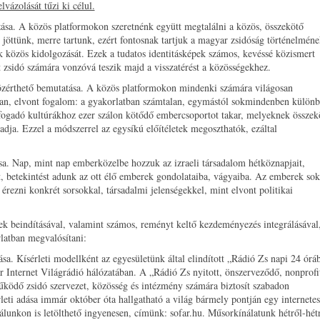
vázolását tűzi ki célul.
zása. A közös platformokon szeretnénk együtt megtalálni a közös, összekötő
öttünk, merre tartunk, ezért fontosnak tartjuk a magyar zsidóság történelméne
giák közös kidolgozását. Ezek a tudatos identitásképek számos, kevéssé közismert
t zsidó számára vonzóvá teszik majd a visszatérést a közösségekhez.
özérthető bemutatása. A közös platformokon mindenki számára világosan
yan, elvont fogalom: a gyakorlatban számtalan, egymástól sokmindenben külön
 befogadó kultúrákhoz ezer szálon kötődő embercsoportot takar, melyeknek összek
dja. Ezzel a módszerrel az egysíkú előítéletek megoszthatók, ezáltal
sa. Nap, mint nap emberközelbe hozzuk az izraeli társadalom hétköznapjait,
it, betekintést adunk az ott élő emberek gondolataiba, vágyaiba. Az emberek sok
érezni konkrét sorsokkal, társadalmi jelenségekkel, mint elvont politikai
ek beindításával, valamint számos, reményt keltő kezdeményezés integrálásával
latban megvalósítani:
a. Kísérleti modellként az egyesületünk által elindított „Rádió Zs napi 24 órá
Internet Világrádió hálózatában. A „Rádió Zs nyitott, önszerveződő, nonprofi
dő zsidó szervezet, közösség és intézmény számára biztosít szabadon
leti adása immár október óta hallgatható a világ bármely pontján egy internetes
lunkon is letölthető ingyenesen, címünk: sofar.hu. Műsorkínálatunk hétről-hét