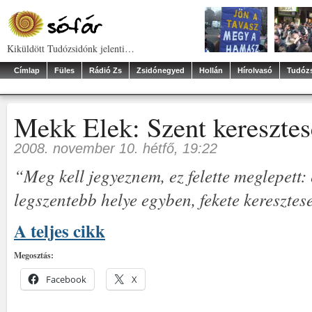
Kiküldött Tudózsidónk jelenti…
Címlap
Füles
Rádió Zs
Zsidónegyed
Hollán
Hírolvasó
Tudóz
Mekk Elek: Szent keresztes
2008. november 10. hétfő, 19:22
“Meg kell jegyeznem, ez felette meglepett:
legszentebb helye egyben, fekete keresztes
A teljes cikk
Megosztás:
Facebook
X