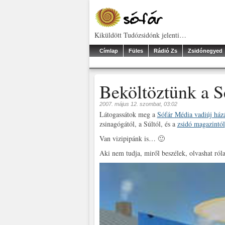
Kiküldött Tudózsidónk jelenti…
Címlap
Füles
Rádió Zs
Zsidónegyed
Beköltöztünk a S
2007. május 12. szombat, 03:02
Látogassátok meg a
Sófár Média vadiúj ház
zsinagógától, a Súltól, és a
zsidó magazintól
Van vizipipánk is… 🙂
Aki nem tudja, miről beszélek, olvashat róla