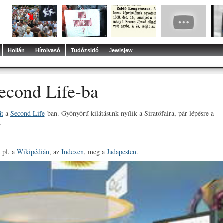
Hollán
Hírolvasó
Tudózsidó
Jewisjew
econd Life-ba
át
a
Second Life
-ban. Gyönyörű kilátásunk nyílik a Siratófalra, pár lépésre a
.
 pl. a
Wikipédián
, az
Indexen
, meg a
Judapesten
.