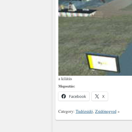
a kilátás
Megosztás:
Facebook
X
Category:
Tudózsidó
,
Zsidónegyed
»